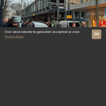
Door deze website te gebruiken accepteer je onze
OK
Privacy Policy
Na het afscheid in besloten kring, werd John via zijn
geliefde stad begeleid naar zijn laatste rustplaats.