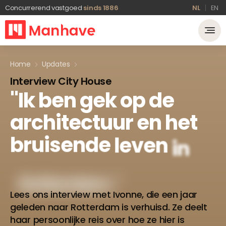
Concurrerend vastgoed
sinds 1886
NL
EN
Home
Updates
Interview City House
"Ik
ben
gek
op
de
architectuur
en
het
bruisende
leven
in
Rotterdam."
Lees ons interview met Ivonne, die een jaar
geleden naar Rotterdam is verhuisd. Ze deelt
haar persoonlijke reis over hoe ze hier is