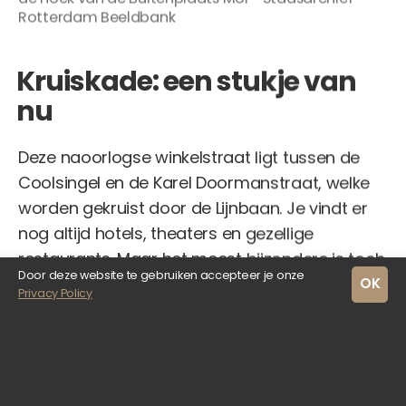
Rotterdam Beeldbank
Kruiskade: een stukje van
nu
Deze naoorlogse winkelstraat ligt tussen de
Coolsingel en de Karel Doormanstraat, welke
worden gekruist door de Lijnbaan. Je vindt er
nog altijd hotels, theaters en gezellige
restaurants. Maar het meest bijzondere is toch
Door deze website te gebruiken accepteer je onze
wel de moderne architectuur, welke zelfs de
OK
Privacy Policy
dag van vandaag in ontwikkeling is.
Van onze appartementen in
Het City House
,
waaronder de meest luxe winkels te vinden zijn,
tot
Het Dreamhouse
en
The Lobby
, beiden