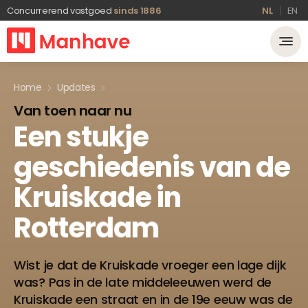
Concurrerend vastgoed
sinds 1886
NL
EN
Home
Updates
Van toen naar nu
Een
stukje
geschiedenis
van
de
Kruiskade
in
Rotterdam
Wist je dat de Kruiskade vroeger een lage dijk
was? Pas in de late middeleeuwen werd de
Kruiskade een straat en in de 19e eeuw was de