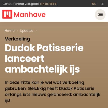
Concurrerend vastgoed
sinds 1886
NL
EN
Home
Updates
Verkoeling
Dudok
Patisserie
lanceert
ambachtelijk
ijs
In deze hitte kan je wel wat verkoeling
gebruiken. Gelukkig heeft Dudok Patisserie
onlangs iets nieuws gelanceerd: ambachtelijk
ijs!