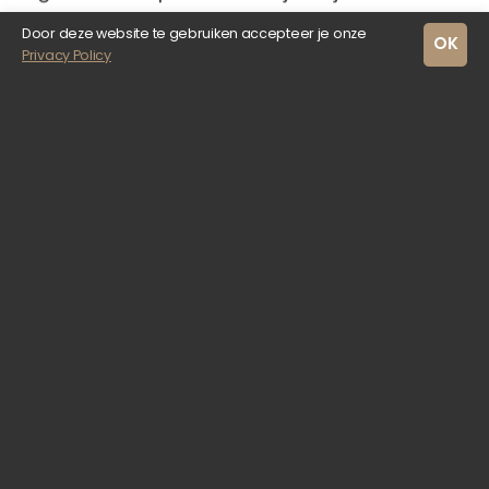
verwerkt tot heerlijk ijs.
Door deze website te gebruiken accepteer je onze
OK
Privacy Policy
Ga jij een ambachtelijk ijsje halen bij Dudok
deze zomer?
Eerdere updates
12 juli 2022
Gratis stadstour door
Rotterdam Centrum
Deze zomer loop je mee met de gratis
stadstour door Rotterdam Centrum. Een
laagdrempelige manier om de stad te
ontdekken.