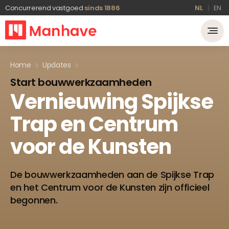
Concurrerend vastgoed
sinds 1886
NL
EN
Home
Updates
Start bouwwerkzaamheden
Vernieuwing
Spijkse
Trap
en
Centrum
voor
de
Kunsten
De bouwwerkzaamheden aan de Spijkse Trap
en het Centrum voor de Kunsten zijn officieel
begonnen.