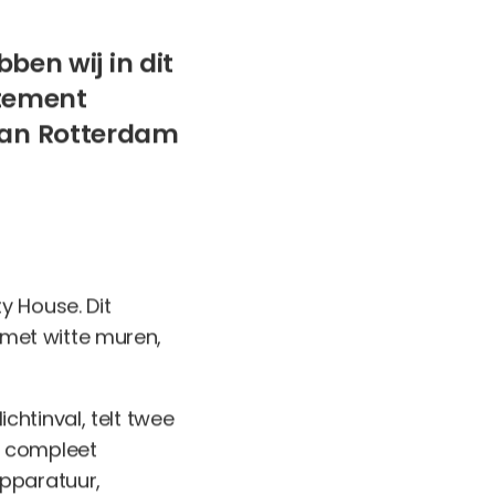
bben wij in dit
rtement
 van Rotterdam
y House. Dit
met witte muren,
htinval, telt twee
n compleet
apparatuur,