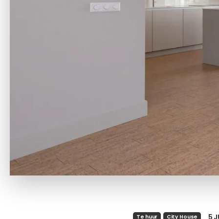
5 
Te huur
City House