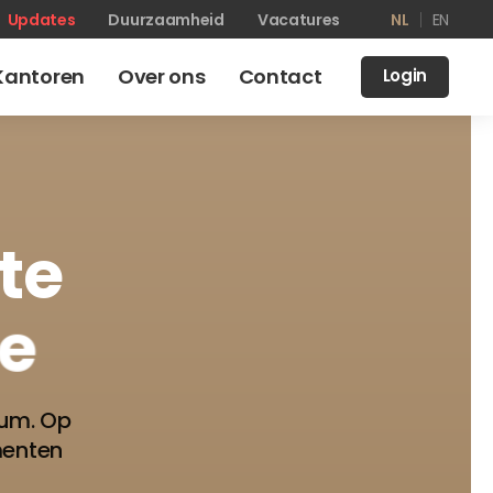
Updates
Duurzaamheid
Vacatures
NL
EN
Kantoren
Over ons
Contact
Login
te
e
rum. Op
menten