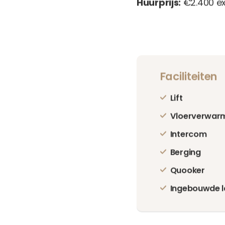
Huurprijs:
€2.400 ex
Faciliteiten
Lift
Vloerverwar
Intercom
Berging
Quooker
Ingebouwde 