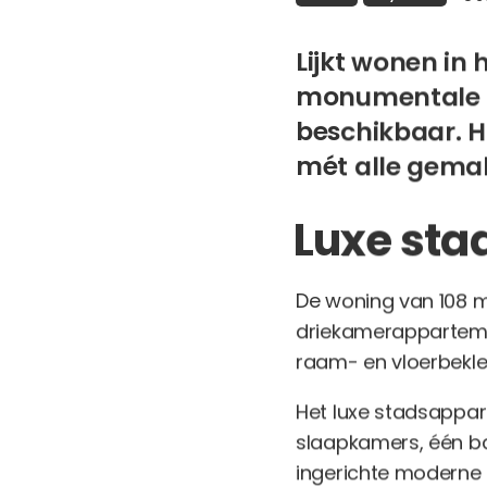
Lijkt wonen in 
monumentale p
beschikbaar. H
mét alle gema
Luxe st
De woning van 108 m
driekamerapparteme
raam- en vloerbekl
Het luxe stadsappart
slaapkamers, één ba
ingerichte moderne 