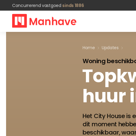
Concurrerend vastgoed
sinds 1886
Home
Updates
Woning beschikb
Topkw
huur
Het City House is
dit moment hebben
beschikbaar, waar