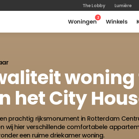
The Lobby
Lumière
2
Woningen
Winkels
aar
aliteit
woning
in
het
City
Hous
 een prachtig rijksmonument in Rotterdam Cent
 wij hier verschillende comfortabele apparte
onder een ruime driekamer woning.