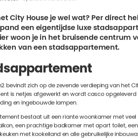
het City House je wel wat? Per direct he
and een eigentijdse luxe stadsappa
ier woon je in het bruisende centrum
kken van een stadsappartement.
adsappartement
2 bevindt zich op de zevende verdieping van het Cit
nt is netjes afgewerkt en wordt casco opgeleverd 
eding en ingebouwde lampen.
ement bestaat uit een riante woonkamer met veel lic
lkon, een prachtige badkamer met apart toilet, ee
keuken met kookeiland en alle gebruikelijke inbouw