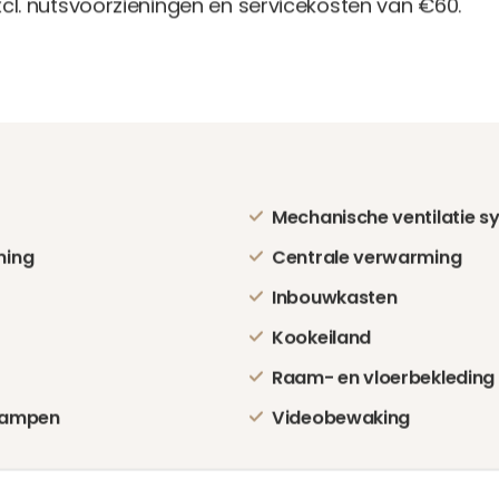
cl. nutsvoorzieningen en servicekosten van €60.
Mechanische ventilatie s
ming
Centrale verwarming
Inbouwkasten
Kookeiland
Raam- en vloerbekleding
lampen
Videobewaking